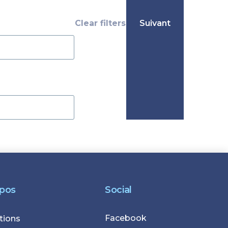
opos
Social
Facebook
r
tions