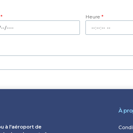
Heure
e
Heure
À pr
ou à l'aéroport de
Foote
Condi