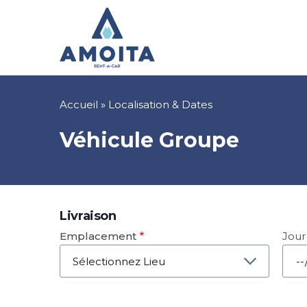
Aller
au
contenu
principal
Fil
Accueil
Localisation & Dates
d'Ariane
Véhicule Groupe
Livraison
Emplacement
Jour
Dat