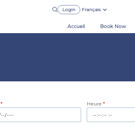
Login
Français
English
Português
Main
Accueil
Book Now
Español
Deutsch
navigation
Heure
e
Heure