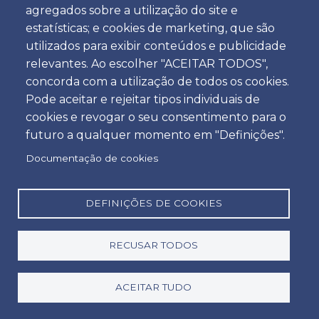
Posso alugar um carro em
agregados sobre a utilização do site e
qualquer lugar em Portugal?
estatísticas; e cookies de marketing, que são
utilizados para exibir conteúdos e publicidade
relevantes. Ao escolher "ACEITAR TODOS",
concorda com a utilização de todos os cookies.
Qual é a idade mínima para
Pode aceitar e rejeitar tipos individuais de
alugar um automóvel em
cookies e revogar o seu consentimento para o
Portugal?
futuro a qualquer momento em "Definições".
Documentação de cookies
Como funciona o serviço Via
DEFINIÇÕES DE COOKIES
Verde?
RECUSAR TODOS
Carros podem entrar em Espanha
ACEITAR TUDO