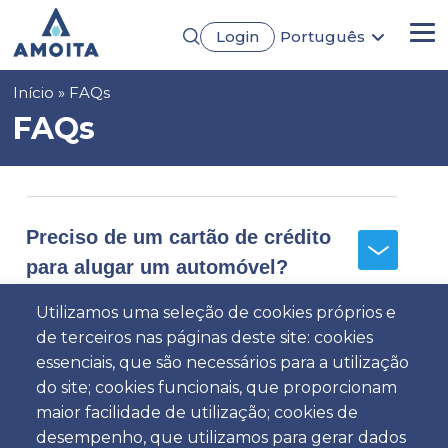
Passar
Login
Português
para
Me
English
o
Français
conteúdo
Navegação
Início
FAQs
Español
principal
Deutsch
estrutural
FAQs
Preciso de um cartão de crédito
para alugar um automóvel?
Utilizamos uma seleção de cookies próprios e
de terceiros nas páginas deste site: cookies
Onde se situam os vossos
essenciais, que são necessários para a utilização
balcões?
do site; cookies funcionais, que proporcionam
maior facilidade de utilização; cookies de
desempenho, que utilizamos para gerar dados