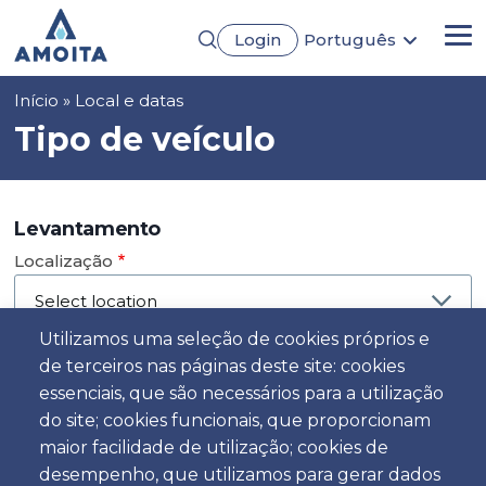
Passar
Login
Português
para
Me
English
o
Français
conteúdo
Navegação
Início
Local e datas
Español
principal
Deutsch
estrutural
Tipo de veículo
Levantamento
Localização
Utilizamos uma seleção de cookies próprios e
de terceiros nas páginas deste site: cookies
Dia
essenciais, que são necessários para a utilização
Data
do site; cookies funcionais, que proporcionam
maior facilidade de utilização; cookies de
desempenho, que utilizamos para gerar dados
Hora