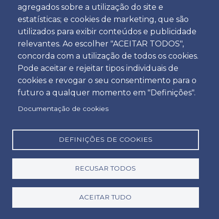
agregados sobre a utilização do site e
Preço por dia
estatísticas; e cookies de marketing, que são
Desde 7.50€
utilizados para exibir conteúdos e publicidade
relevantes. Ao escolher "ACEITAR TODOS",
concorda com a utilização de todos os cookies.
Pode aceitar e rejeitar tipos individuais de
cookies e revogar o seu consentimento para o
Amoita Car Rental
futuro a qualquer momento em "Definições".
Documentação de cookies
Alugar uma viatura nos Aeroportos de Faro ou de
Lisboa é fácil na Amoita. Disponibilizamos um
DEFINIÇÕES DE COOKIES
método de pagamento seguro através de cartão
de crédito. Se pretende alugar uma viatura em
Lisboa ou Faro, veio ao sítio certo! Qualidade
RECUSAR TODOS
aliada a um serviço personalizado que só encontra
ao reservar diretamente com a Amoita. Para um
ACEITAR TUDO
serviço personalizado, local e sem complicações,
reserve diretamente connosco e garanta o melhor