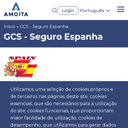
Passar
Login
Português
para
Me
English
o
Français
conteúdo
Navegação
Início
GCS - Seguro Espanha
Español
principal
Deutsch
estrutural
GCS - Seguro Espanha
Imagem
Utilizamos uma seleção de cookies próprios e
Descrição
de terceiros nas páginas deste site: cookies
A autorização para sair de Portugal com a viatura está
essenciais, que são necessários para a utilização
restrita a Espanha, será necessário activar na apolice de
do site; cookies funcionais, que proporcionam
seguro a Assistência em Viagem.
maior facilidade de utilização; cookies de
desempenho, que utilizamos para gerar dados