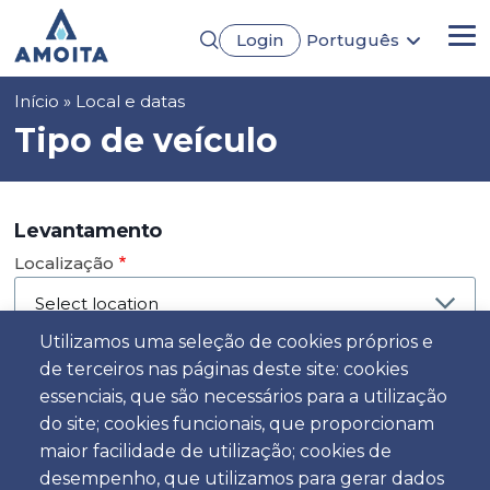
Passar
Login
Português
para
Me
English
o
Français
conteúdo
Navegação
Início
Local e datas
Español
principal
Deutsch
estrutural
Tipo de veículo
Levantamento
Localização
Utilizamos uma seleção de cookies próprios e
de terceiros nas páginas deste site: cookies
Dia
essenciais, que são necessários para a utilização
Data
do site; cookies funcionais, que proporcionam
maior facilidade de utilização; cookies de
desempenho, que utilizamos para gerar dados
Hora