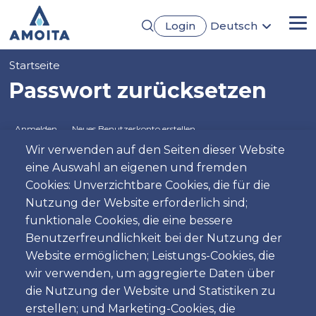
Direkt
Login
Deutsch
zum
Me
English
Inhalt
Português
Pfadnavigation
Startseite
Français
Español
Passwort zurücksetzen
Primäre
Anmelden
Neues Benutzerkonto erstellen
Reiter
Wir verwenden auf den Seiten dieser Website
Passwort zurücksetzen
eine Auswahl an eigenen und fremden
Cookies: Unverzichtbare Cookies, die für die
Nutzung der Website erforderlich sind;
Benutzername oder E-Mail-Adresse
funktionale Cookies, die eine bessere
Benutzerfreundlichkeit bei der Nutzung der
Website ermöglichen; Leistungs-Cookies, die
Anweisungen zum Zurücksetzen Ihres Passworts
wir verwenden, um aggregierte Daten über
werden an die E-Mail-Adresse gesendet, die Sie in
die Nutzung der Website und Statistiken zu
Ihrem Benutzerkonto hinterlegt haben.
erstellen; und Marketing-Cookies, die