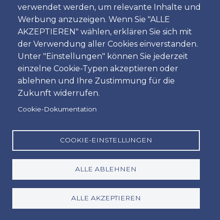
verwendet werden, um relevante Inhalte und
Werbung anzuzeigen. Wenn Sie "ALLE
AKZEPTIEREN" wählen, erklären Sie sich mit
der Verwendung aller Cookies einverstanden.
Unter "Einstellungen" können Sie jederzeit
einzelne Cookie-Typen akzeptieren oder
ablehnen und Ihre Zustimmung für die
Zukunft widerrufen.
Amoita Car Rental
Cookie-Dokumentation
Wenn Sie in Lissabon oder Faro ein Auto mieten
möchten, sind Sie bei uns genau richtig! Qualität
COOKIE-EINSTELLUNGEN
trifft auf Wert und persönlichen Service – das
erhalten Sie nur bei einer Direktbuchung bei
ALLE ABLEHNEN
Amoita Car Hire Portugal. Buchen Sie direkt bei
uns und profitieren Sie von einem unkomplizierten,
persönlichen Service vor Ort – zum besten Preis
ALLE AKZEPTIEREN
und mit garantiert hochwertigem Kundenservice.