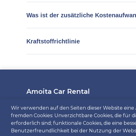
Was ist der zusätzliche Kostenaufwan
Kraftstoffrichtlinie
Amoita Car Rental
Wir verwenden auf den Seiten dieser Website ein
Wenn Sie in Lissabon oder Faro ein Auto mi
fremden Cookies: Unverzichtbare Cookies, die für 
bei uns genau richtig! Qualität trifft auf We
erforderlich sind; funktionale Cookies, die eine bess
Service – das erhalten Sie nur bei einer Di
Benutzerfreundlichkeit bei der Nutzung der Webs
Car Hire Portugal. Buchen Sie direkt bei uns