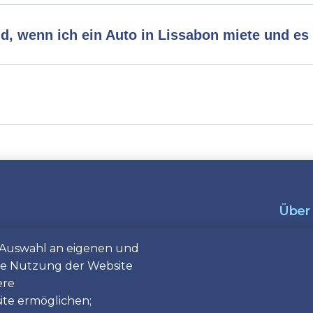
d, wenn ich ein Auto in Lissabon miete und e
Über
e Auswahl an eigenen und
eten möchten, sind Sie
Foote
Condi
die Nutzung der Website
rt und persönlichen
FAQs
ere
rektbuchung bei Amoita
Maps
ite ermöglichen;
 und profitieren Sie von
Links