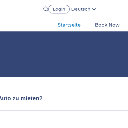
Login
Deutsch
English
Português
Main
Startseite
Book Now
Français
Español
navigation
 Auto zu mieten?