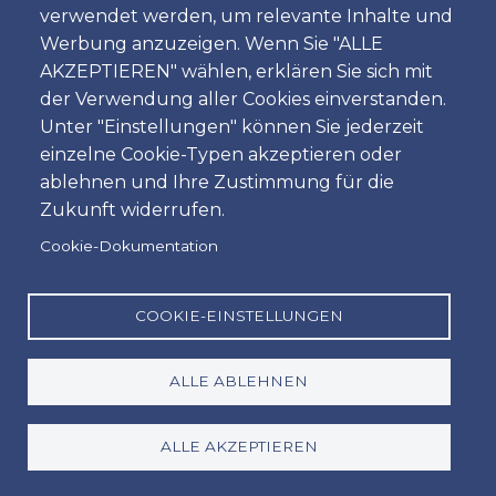
Zeit
verwendet werden, um relevante Inhalte und
Werbung anzuzeigen. Wenn Sie "ALLE
AKZEPTIEREN" wählen, erklären Sie sich mit
der Verwendung aller Cookies einverstanden.
Dropoff
Unter "Einstellungen" können Sie jederzeit
Standort
einzelne Cookie-Typen akzeptieren oder
ablehnen und Ihre Zustimmung für die
Zukunft widerrufen.
Tag
Cookie-Dokumentation
Datum
Zeit
COOKIE-EINSTELLUNGEN
Zeit
ALLE ABLEHNEN
Promotion code
ALLE AKZEPTIEREN