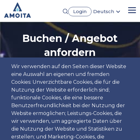
Direkt
Login
Deutsch
zum
Me
English
Inhalt
Português
Français
Buchen / Angebot
Español
anfordern
Wir verwenden auf den Seiten dieser Website
eine Auswahl an eigenen und fremden
Pickup
Cookies: Unverzichtbare Cookies, die für die
Standort
Nutzung der Website erforderlich sind;
funktionale Cookies, die eine bessere
Benutzerfreundlichkeit bei der Nutzung der
Tag
Website ermöglichen; Leistungs-Cookies, die
Datum
wir verwenden, um aggregierte Daten über
die Nutzung der Website und Statistiken zu
Zeit
erstellen; und Marketing-Cookies, die