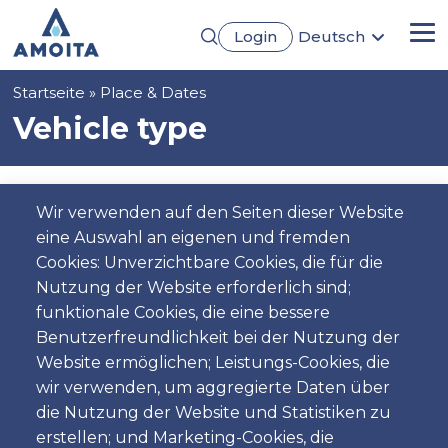
Direkt
Login
Deutsch
zum
Me
English
Inhalt
Português
Pfadnavigation
Startseite
Place & Dates
Français
Español
Vehicle type
Pickup
Wir verwenden auf den Seiten dieser Website
eine Auswahl an eigenen und fremden
Standort
Cookies: Unverzichtbare Cookies, die für die
Nutzung der Website erforderlich sind;
funktionale Cookies, die eine bessere
Benutzerfreundlichkeit bei der Nutzung der
Tag
Website ermöglichen; Leistungs-Cookies, die
Datum
wir verwenden, um aggregierte Daten über
die Nutzung der Website und Statistiken zu
erstellen; und Marketing-Cookies, die
Zeit