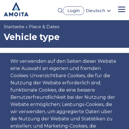
Direkt
Login
Deutsch
zum
Me
English
Inhalt
Português
Pfadnavigation
Startseite
Place & Dates
Français
Español
Vehicle type
Pickup
Wir verwenden auf den Seiten dieser Website
eine Auswahl an eigenen und fremden
Standort
Cookies: Unverzichtbare Cookies, die für die
Nutzung der Website erforderlich sind;
funktionale Cookies, die eine bessere
Benutzerfreundlichkeit bei der Nutzung der
Tag
Website ermöglichen; Leistungs-Cookies, die
Datum
wir verwenden, um aggregierte Daten über
die Nutzung der Website und Statistiken zu
erstellen; und Marketing-Cookies, die
Zeit