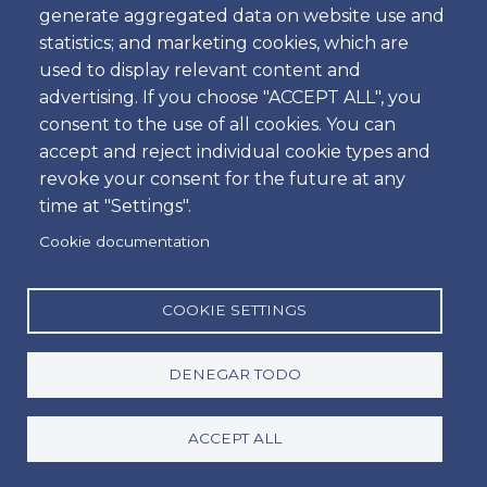
Introduzca la contraseña relativa a su correo electrónico.
generate aggregated data on website use and
statistics; and marketing cookies, which are
used to display relevant content and
advertising. If you choose "ACCEPT ALL", you
consent to the use of all cookies. You can
accept and reject individual cookie types and
revoke your consent for the future at any
time at "Settings".
Amoita Car Rental
Cookie documentation
Alquilar un coche en el Aeropuerto de Faro o en el
COOKIE SETTINGS
Aeropuerto de Lisboa es fácil con Amoita. Método
de pago seguro a través de tarjeta de crédito está
disponible. Si busca alquilar un coche en Lisboa o
DENEGAR TODO
Faro, ¡ha llegado al lugar indicado! Calidad, precio y
un servicio personalizado que solo encontrará
ACCEPT ALL
reservando directamente con Amoita Car Rental
Portugal. Para un servicio local, personalizado y sin