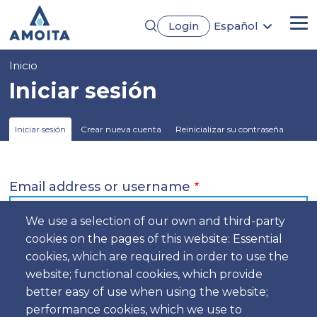
Pasar
Login
Español
al
Me
English
contenido
Português
principal
Sobrescribir
Inicio
Français
Deutsch
enlaces
Iniciar sesión
de
ayuda
Solapas
Iniciar sesión
Crear nueva cuenta
Reinicializar su contraseña
a
principales
la
navegación
Email address or username
We use a selection of our own and third-party
cookies on the pages of this website: Essential
Enter your email address or username.
cookies, which are required in order to use the
Contraseña
website; functional cookies, which provide
better easy of use when using the website;
performance cookies, which we use to