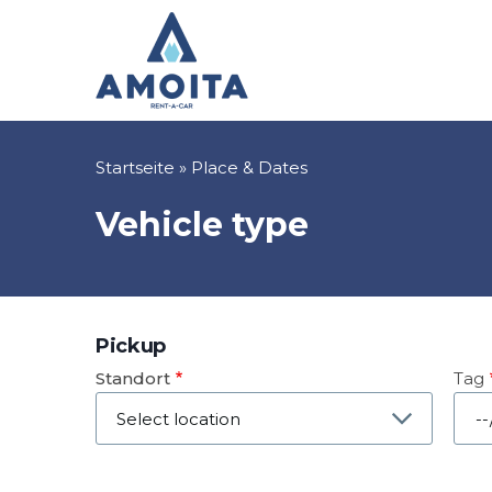
Direkt
zum
Inhalt
Pfadnavigation
Startseite
Place & Dates
Vehicle type
Pickup
Standort
Tag
Dat