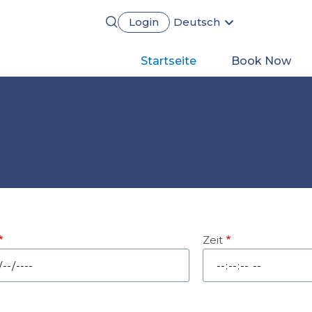
Login
Deutsch
English
Português
Main
Startseite
Book Now
Français
Español
navigation
Zeit
um
Zeit