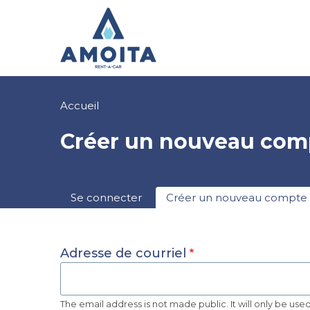
Aller
au
contenu
principal
Fil
Accueil
d'Ariane
Créer un nouveau com
Onglets
Se connecter
Créer un nouveau compte
principaux
Adresse de courriel
The email address is not made public. It will only be us