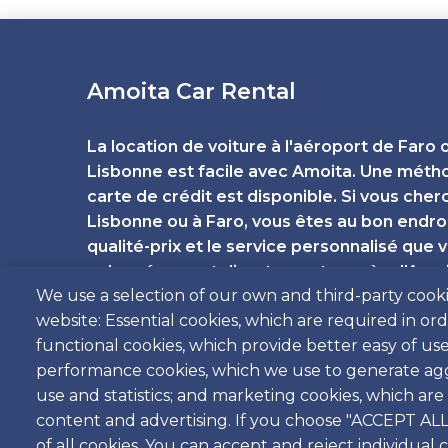
Amoita Car Rental
La location de voiture à l'aéroport de Faro 
Lisbonne est facile avec Amoita. Une méth
carte de crédit est disponible. Si vous cher
Lisbonne ou à Faro, vous êtes au bon endroit
qualité-prix et le service personnalisé que
qu'en réservant directement auprès d'Amoi
We use a selection of our own and third-party cooki
Portugal. Pour un service local, personnalis
website: Essential cookies, which are required in or
réservez directement avec nous pour le meil
functional cookies, which provide better easy of us
client de qualité garanti.
performance cookies, which we use to generate ag
use and statistics; and marketing cookies, which are
content and advertising. If you choose "ACCEPT ALL
of all cookies. You can accept and reject individual