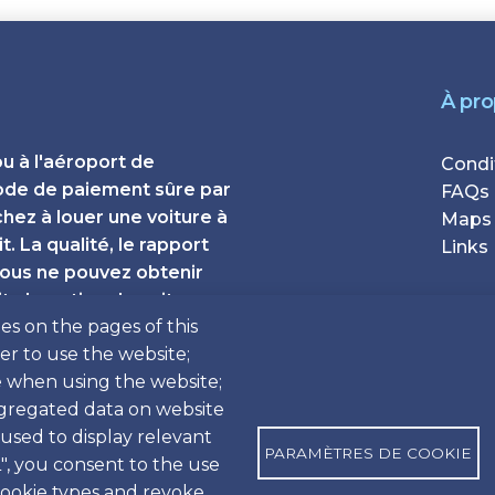
À pr
ou à l'aéroport de
Foote
Condi
ode de paiement sûre par
FAQs
chez à louer une voiture à
Maps
. La qualité, le rapport
Links
 vous ne pouvez obtenir
ta Location de voitures
es on the pages of this
é et sans complications,
der to use the website;
leur prix et un service
e when using the website;
gregated data on website
 used to display relevant
PARAMÈTRES DE COOKIE
", you consent to the use
 cookie types and revoke