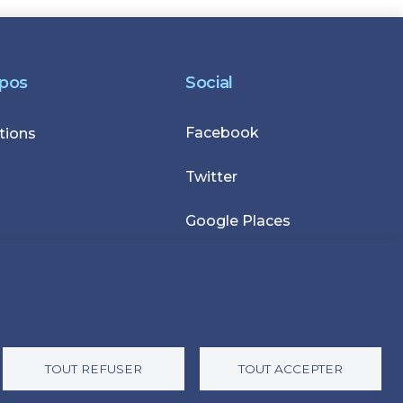
opos
Social
Facebook
r
tions
Twitter
Google Places
TOUT REFUSER
TOUT ACCEPTER