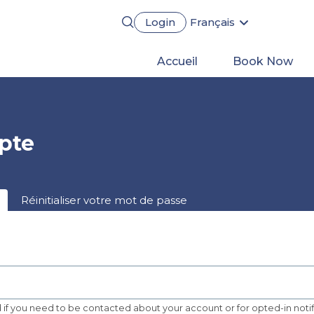
Login
Français
English
Português
Main
Accueil
Book Now
Español
Deutsch
navigation
pte
Réinitialiser votre mot de passe
ed if you need to be contacted about your account or for opted-in notif